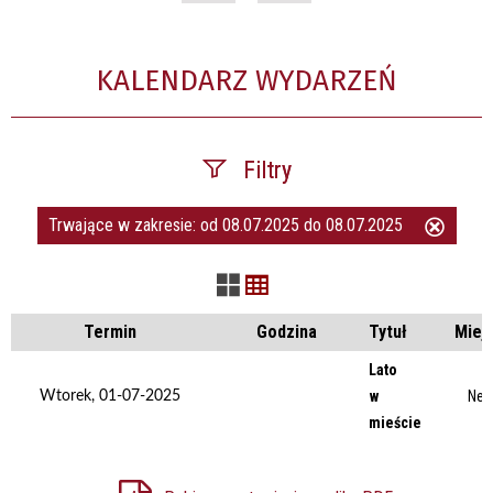
KALENDARZ WYDARZEŃ
Filtry
Trwające w zakresie:
od 08.07.2025 do 08.07.2025
Usuń
Szukana fraza
ten
filtr
Kategoria
Termin
Godzina
Tytuł
Miej
Lato
w
Nek
Wtorek, 01-07-2025
Trwające w zakresie
mieście
—