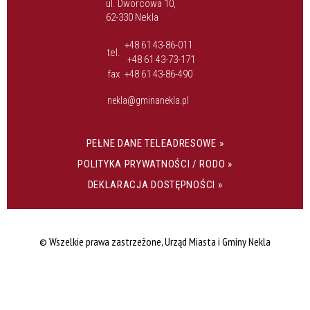
ul. Dworcowa 10,
62-330 Nekla
+48 61 43-86-011
tel.
+48 61 43-73-171
fax
+48 61 43-86-490
nekla@gminanekla.pl
PEŁNE DANE TELEADRESOWE »
POLITYKA PRYWATNOŚCI / RODO »
DEKLARACJA DOSTĘPNOŚCI »
© Wszelkie prawa zastrzeżone, Urząd Miasta i Gminy Nekla