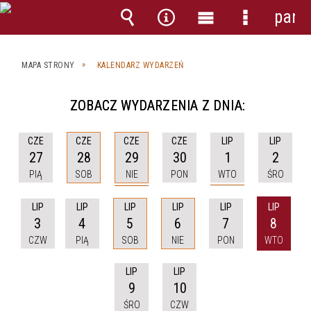
pane
Wyszukiwarka
Narzędzia
Menu
Menu
główne
szczegóło
MAPA STRONY
KALENDARZ WYDARZEŃ
ZOBACZ WYDARZENIA Z DNIA:
CZE
LIP
CZE
CZE
CZE
LIP
29
1
27
28
30
2
NIE
WTO
PIĄ
SOB
PON
ŚRO
LIP
LIP
LIP
LIP
LIP
LIP
3
4
5
6
7
8
CZW
PIĄ
SOB
NIE
PON
WTO
LIP
LIP
9
10
ŚRO
CZW